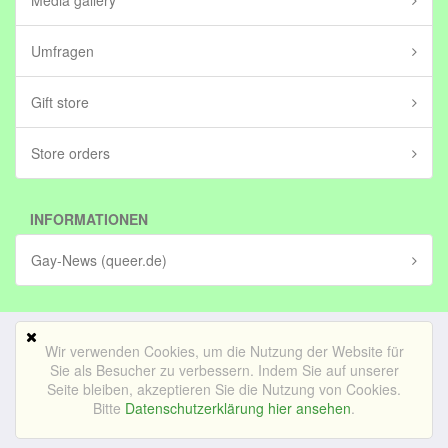
Media gallery
Umfragen
Gift store
Store orders
INFORMATIONEN
Gay-News (queer.de)
Wir verwenden Cookies, um die Nutzung der Website für
Mobile Version
Sie als Besucher zu verbessern. Indem Sie auf unserer
Seite bleiben, akzeptieren Sie die Nutzung von Cookies.
© Bedrijf voor lekker internetten BV (in stichting)|
Impressum
Bitte
Datenschutzerklärung hier ansehen
.