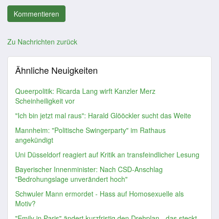
Zu Nachrichten zurück
Ähnliche Neuigkeiten
Queerpolitik: Ricarda Lang wirft Kanzler Merz
Scheinheiligkeit vor
"Ich bin jetzt mal raus": Harald Glööckler sucht das Weite
Mannheim: "Politische Swingerparty" im Rathaus
angekündigt
Uni Düsseldorf reagiert auf Kritik an transfeindlicher Lesung
Bayerischer Innenminister: Nach CSD-Anschlag
"Bedrohungslage unverändert hoch"
Schwuler Mann ermordet - Hass auf Homosexuelle als
Motiv?
"Emily in Paris" ändert kurzfristig den Drehplan - das steckt