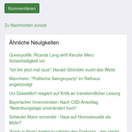
Zu Nachrichten zurück
Ähnliche Neuigkeiten
Queerpolitik: Ricarda Lang wirft Kanzler Merz
Scheinheiligkeit vor
"Ich bin jetzt mal raus": Harald Glööckler sucht das Weite
Mannheim: "Politische Swingerparty" im Rathaus
angekündigt
Uni Düsseldorf reagiert auf Kritik an transfeindlicher Lesung
Bayerischer Innenminister: Nach CSD-Anschlag
"Bedrohungslage unverändert hoch"
Schwuler Mann ermordet - Hass auf Homosexuelle als
Motiv?
"Emily in Paris" ändert kurzfristig den Drehplan - das steckt