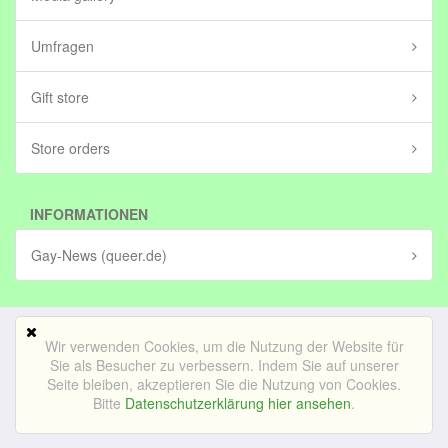
Umfragen
Gift store
Store orders
INFORMATIONEN
Gay-News (queer.de)
Wir verwenden Cookies, um die Nutzung der Website für
Mobile Version
Sie als Besucher zu verbessern. Indem Sie auf unserer
Seite bleiben, akzeptieren Sie die Nutzung von Cookies.
© Bedrijf voor lekker internetten BV (in stichting)|
Impressum
Bitte
Datenschutzerklärung hier ansehen
.