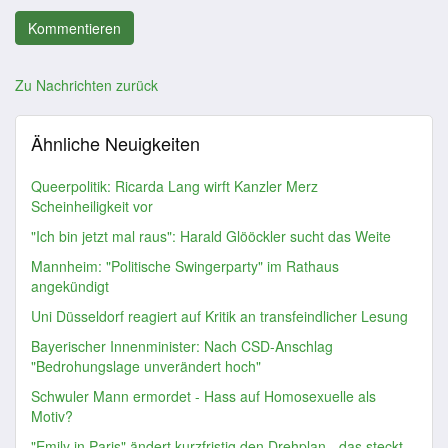
Zu Nachrichten zurück
Ähnliche Neuigkeiten
Queerpolitik: Ricarda Lang wirft Kanzler Merz
Scheinheiligkeit vor
"Ich bin jetzt mal raus": Harald Glööckler sucht das Weite
Mannheim: "Politische Swingerparty" im Rathaus
angekündigt
Uni Düsseldorf reagiert auf Kritik an transfeindlicher Lesung
Bayerischer Innenminister: Nach CSD-Anschlag
"Bedrohungslage unverändert hoch"
Schwuler Mann ermordet - Hass auf Homosexuelle als
Motiv?
"Emily in Paris" ändert kurzfristig den Drehplan - das steckt