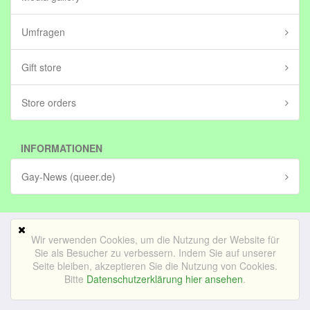
Umfragen
Gift store
Store orders
INFORMATIONEN
Gay-News (queer.de)
Wir verwenden Cookies, um die Nutzung der Website für
Mobile Version
Sie als Besucher zu verbessern. Indem Sie auf unserer
Seite bleiben, akzeptieren Sie die Nutzung von Cookies.
© Bedrijf voor lekker internetten BV (in stichting)|
Impressum
Bitte
Datenschutzerklärung hier ansehen
.