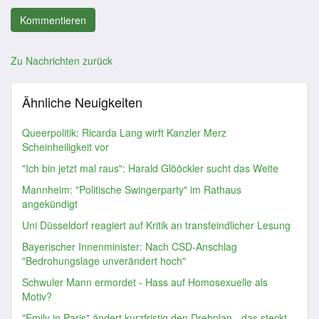
Zu Nachrichten zurück
Ähnliche Neuigkeiten
Queerpolitik: Ricarda Lang wirft Kanzler Merz
Scheinheiligkeit vor
"Ich bin jetzt mal raus": Harald Glööckler sucht das Weite
Mannheim: "Politische Swingerparty" im Rathaus
angekündigt
Uni Düsseldorf reagiert auf Kritik an transfeindlicher Lesung
Bayerischer Innenminister: Nach CSD-Anschlag
"Bedrohungslage unverändert hoch"
Schwuler Mann ermordet - Hass auf Homosexuelle als
Motiv?
"Emily in Paris" ändert kurzfristig den Drehplan - das steckt