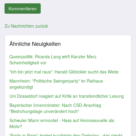
Zu Nachrichten zurück
Ähnliche Neuigkeiten
Queerpolitik: Ricarda Lang wirft Kanzler Merz
Scheinheiligkeit vor
"Ich bin jetzt mal raus": Harald Glööckler sucht das Weite
Mannheim: "Politische Swingerparty" im Rathaus
angekündigt
Uni Düsseldorf reagiert auf Kritik an transfeindlicher Lesung
Bayerischer Innenminister: Nach CSD-Anschlag
"Bedrohungslage unverändert hoch"
Schwuler Mann ermordet - Hass auf Homosexuelle als
Motiv?
"Emily in Paris" ändert kurzfristig den Drehplan - das steckt