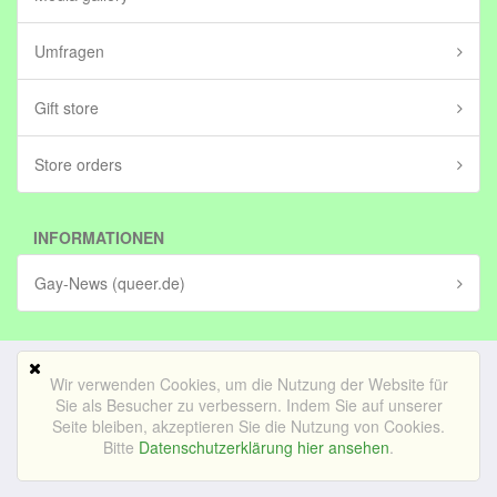
Umfragen
Gift store
Store orders
INFORMATIONEN
Gay-News (queer.de)
Wir verwenden Cookies, um die Nutzung der Website für
Mobile Version
Sie als Besucher zu verbessern. Indem Sie auf unserer
Seite bleiben, akzeptieren Sie die Nutzung von Cookies.
© Bedrijf voor lekker internetten BV (in stichting)|
Impressum
Bitte
Datenschutzerklärung hier ansehen
.