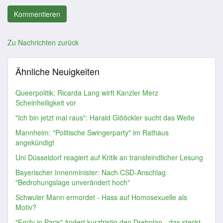
Zu Nachrichten zurück
Ähnliche Neuigkeiten
Queerpolitik: Ricarda Lang wirft Kanzler Merz
Scheinheiligkeit vor
"Ich bin jetzt mal raus": Harald Glööckler sucht das Weite
Mannheim: "Politische Swingerparty" im Rathaus
angekündigt
Uni Düsseldorf reagiert auf Kritik an transfeindlicher Lesung
Bayerischer Innenminister: Nach CSD-Anschlag
"Bedrohungslage unverändert hoch"
Schwuler Mann ermordet - Hass auf Homosexuelle als
Motiv?
"Emily in Paris" ändert kurzfristig den Drehplan - das steckt