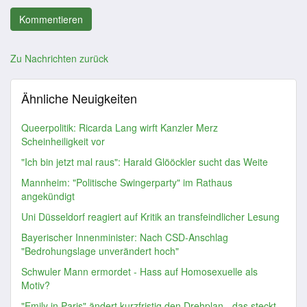
Zu Nachrichten zurück
Ähnliche Neuigkeiten
Queerpolitik: Ricarda Lang wirft Kanzler Merz
Scheinheiligkeit vor
"Ich bin jetzt mal raus": Harald Glööckler sucht das Weite
Mannheim: "Politische Swingerparty" im Rathaus
angekündigt
Uni Düsseldorf reagiert auf Kritik an transfeindlicher Lesung
Bayerischer Innenminister: Nach CSD-Anschlag
"Bedrohungslage unverändert hoch"
Schwuler Mann ermordet - Hass auf Homosexuelle als
Motiv?
"Emily in Paris" ändert kurzfristig den Drehplan - das steckt