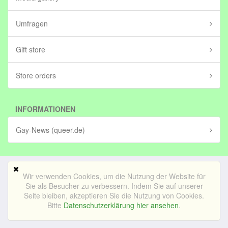
Umfragen
Gift store
Store orders
INFORMATIONEN
Gay-News (queer.de)
Wir verwenden Cookies, um die Nutzung der Website für
Mobile Version
Sie als Besucher zu verbessern. Indem Sie auf unserer
Seite bleiben, akzeptieren Sie die Nutzung von Cookies.
© Bedrijf voor lekker internetten BV (in stichting)|
Impressum
Bitte
Datenschutzerklärung hier ansehen
.