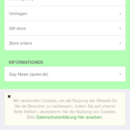
Umfragen
Gift store
Store orders
INFORMATIONEN
Gay-News (queer.de)
Wir verwenden Cookies, um die Nutzung der Website für
Mobile Version
Sie als Besucher zu verbessern. Indem Sie auf unserer
Seite bleiben, akzeptieren Sie die Nutzung von Cookies.
© Bedrijf voor lekker internetten BV (in stichting)|
Impressum
Bitte
Datenschutzerklärung hier ansehen
.