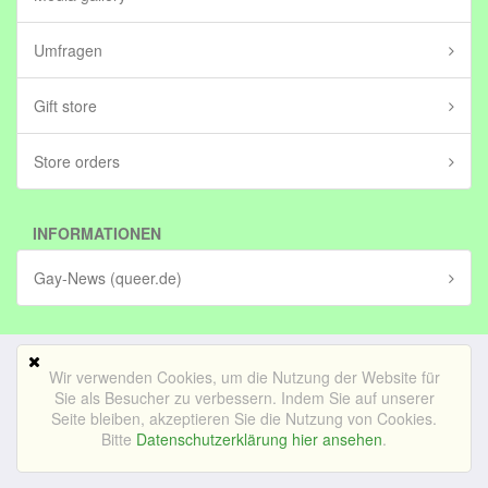
Umfragen
Gift store
Store orders
INFORMATIONEN
Gay-News (queer.de)
Wir verwenden Cookies, um die Nutzung der Website für
Mobile Version
Sie als Besucher zu verbessern. Indem Sie auf unserer
Seite bleiben, akzeptieren Sie die Nutzung von Cookies.
© Bedrijf voor lekker internetten BV (in stichting)|
Impressum
Bitte
Datenschutzerklärung hier ansehen
.