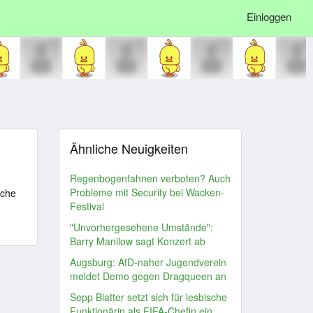
Einloggen
Ähnliche Neuigkeiten
Regenbogenfahnen verboten? Auch
Probleme mit Security bei Wacken-
iche
Festival
"Unvorhergesehene Umstände":
Barry Manilow sagt Konzert ab
Augsburg: AfD-naher Jugendverein
meldet Demo gegen Dragqueen an
Sepp Blatter setzt sich für lesbische
Funktionärin als FIFA-Chefin ein