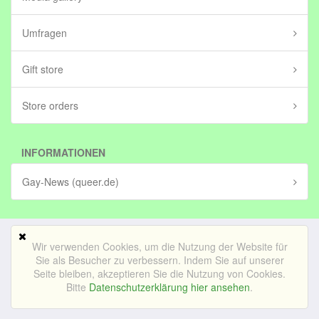
Umfragen
Gift store
Store orders
INFORMATIONEN
Gay-News (queer.de)
Wir verwenden Cookies, um die Nutzung der Website für
Mobile Version
Sie als Besucher zu verbessern. Indem Sie auf unserer
Seite bleiben, akzeptieren Sie die Nutzung von Cookies.
© Bedrijf voor lekker internetten BV (in stichting)|
Impressum
Bitte
Datenschutzerklärung hier ansehen
.