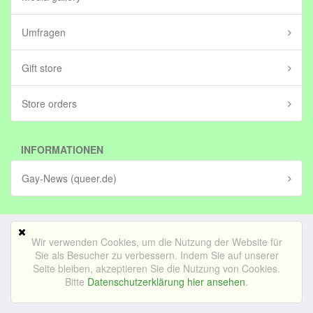
Umfragen
Gift store
Store orders
INFORMATIONEN
Gay-News (queer.de)
Wir verwenden Cookies, um die Nutzung der Website für
Mobile Version
Sie als Besucher zu verbessern. Indem Sie auf unserer
Seite bleiben, akzeptieren Sie die Nutzung von Cookies.
© Bedrijf voor lekker internetten BV (in stichting)|
Impressum
Bitte
Datenschutzerklärung hier ansehen
.