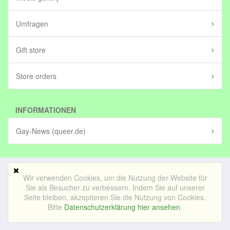
Umfragen
Gift store
Store orders
INFORMATIONEN
Gay-News (queer.de)
Wir verwenden Cookies, um die Nutzung der Website für
Mobile Version
Sie als Besucher zu verbessern. Indem Sie auf unserer
Seite bleiben, akzeptieren Sie die Nutzung von Cookies.
© Bedrijf voor lekker internetten BV (in stichting)|
Impressum
Bitte
Datenschutzerklärung hier ansehen
.