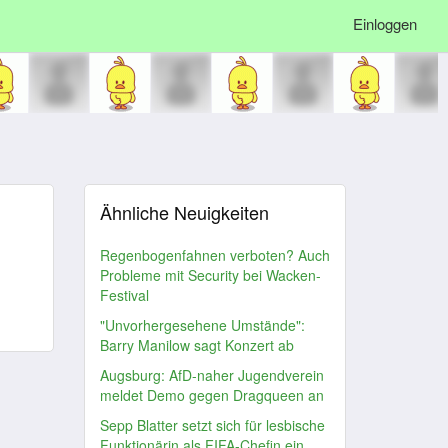
Einloggen
Ähnliche Neuigkeiten
Regenbogenfahnen verboten? Auch
Probleme mit Security bei Wacken-
Festival
"Unvorhergesehene Umstände":
Barry Manilow sagt Konzert ab
Augsburg: AfD-naher Jugendverein
meldet Demo gegen Dragqueen an
Sepp Blatter setzt sich für lesbische
Funktionärin als FIFA-Chefin ein