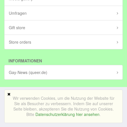
Umfragen
Gift store
Store orders
INFORMATIONEN
Gay-News (queer.de)
Wir verwenden Cookies, um die Nutzung der Website für
Mobile Version
Sie als Besucher zu verbessern. Indem Sie auf unserer
Seite bleiben, akzeptieren Sie die Nutzung von Cookies.
© Bedrijf voor lekker internetten BV (in stichting)|
Impressum
Bitte
Datenschutzerklärung hier ansehen
.