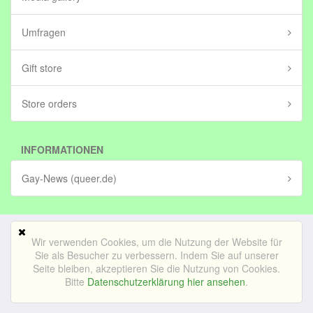
Umfragen
Gift store
Store orders
INFORMATIONEN
Gay-News (queer.de)
Wir verwenden Cookies, um die Nutzung der Website für
Mobile Version
Sie als Besucher zu verbessern. Indem Sie auf unserer
Seite bleiben, akzeptieren Sie die Nutzung von Cookies.
© Bedrijf voor lekker internetten BV (in stichting)|
Impressum
Bitte
Datenschutzerklärung hier ansehen
.