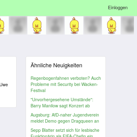
Einloggen
Ähnliche Neuigkeiten
Regenbogenfahnen verboten? Auch
Probleme mit Security bei Wacken-
n Uwe
Festival
"Unvorhergesehene Umstände":
Barry Manilow sagt Konzert ab
Augsburg: AfD-naher Jugendverein
meldet Demo gegen Dragqueen an
Sepp Blatter setzt sich für lesbische
Funktionärin als FIFA-Chefin ein