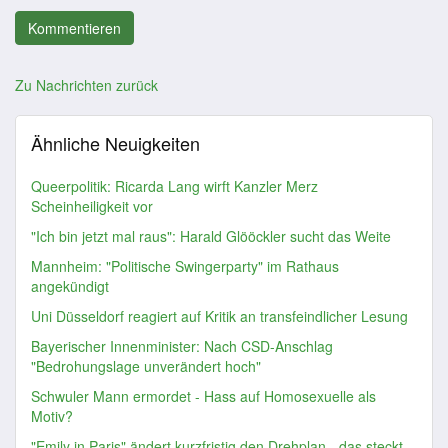
Zu Nachrichten zurück
Ähnliche Neuigkeiten
Queerpolitik: Ricarda Lang wirft Kanzler Merz
Scheinheiligkeit vor
"Ich bin jetzt mal raus": Harald Glööckler sucht das Weite
Mannheim: "Politische Swingerparty" im Rathaus
angekündigt
Uni Düsseldorf reagiert auf Kritik an transfeindlicher Lesung
Bayerischer Innenminister: Nach CSD-Anschlag
"Bedrohungslage unverändert hoch"
Schwuler Mann ermordet - Hass auf Homosexuelle als
Motiv?
"Emily in Paris" ändert kurzfristig den Drehplan - das steckt