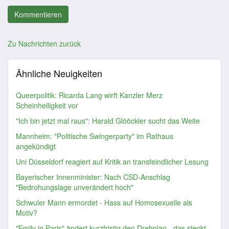
Zu Nachrichten zurück
Ähnliche Neuigkeiten
Queerpolitik: Ricarda Lang wirft Kanzler Merz
Scheinheiligkeit vor
"Ich bin jetzt mal raus": Harald Glööckler sucht das Weite
Mannheim: "Politische Swingerparty" im Rathaus
angekündigt
Uni Düsseldorf reagiert auf Kritik an transfeindlicher Lesung
Bayerischer Innenminister: Nach CSD-Anschlag
"Bedrohungslage unverändert hoch"
Schwuler Mann ermordet - Hass auf Homosexuelle als
Motiv?
"Emily in Paris" ändert kurzfristig den Drehplan - das steckt