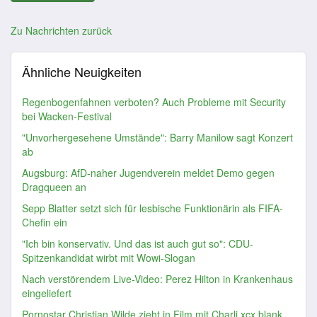
Zu Nachrichten zurück
Ähnliche Neuigkeiten
Regenbogenfahnen verboten? Auch Probleme mit Security
bei Wacken-Festival
"Unvorhergesehene Umstände": Barry Manilow sagt Konzert
ab
Augsburg: AfD-naher Jugendverein meldet Demo gegen
Dragqueen an
Sepp Blatter setzt sich für lesbische Funktionärin als FIFA-
Chefin ein
"Ich bin konservativ. Und das ist auch gut so": CDU-
Spitzenkandidat wirbt mit Wowi-Slogan
Nach verstörendem Live-Video: Perez Hilton in Krankenhaus
eingeliefert
Pornostar Christian Wilde zieht in Film mit Charli xcx blank