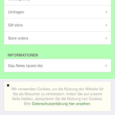
Umfragen
Gift store
Store orders
INFORMATIONEN
Gay-News (queer.de)
Wir verwenden Cookies, um die Nutzung der Website für
Mobile Version
Sie als Besucher zu verbessern. Indem Sie auf unserer
Seite bleiben, akzeptieren Sie die Nutzung von Cookies.
© Bedrijf voor lekker internetten BV (in stichting)|
Impressum
Bitte
Datenschutzerklärung hier ansehen
.