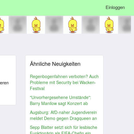
Einloggen
Ähnliche Neuigkeiten
Regenbogenfahnen verboten? Auch
Probleme mit Security bei Wacken-
teren
Festival
"Unvorhergesehene Umstände":
Barry Manilow sagt Konzert ab
Augsburg: AfD-naher Jugendverein
meldet Demo gegen Dragqueen an
Sepp Blatter setzt sich für lesbische
Funktionärin als FIFA-Chefin ein