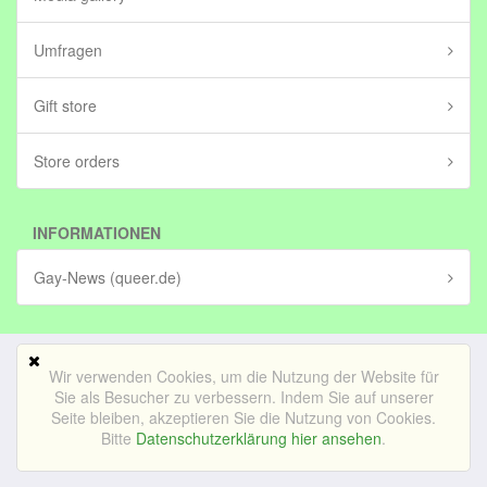
Umfragen
Gift store
Store orders
INFORMATIONEN
Gay-News (queer.de)
Wir verwenden Cookies, um die Nutzung der Website für
Mobile Version
Sie als Besucher zu verbessern. Indem Sie auf unserer
Seite bleiben, akzeptieren Sie die Nutzung von Cookies.
© Bedrijf voor lekker internetten BV (in stichting)|
Impressum
Bitte
Datenschutzerklärung hier ansehen
.