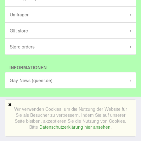
Umfragen
Gift store
Store orders
INFORMATIONEN
Gay-News (queer.de)
Wir verwenden Cookies, um die Nutzung der Website für
Mobile Version
Sie als Besucher zu verbessern. Indem Sie auf unserer
Seite bleiben, akzeptieren Sie die Nutzung von Cookies.
© Bedrijf voor lekker internetten BV (in stichting)|
Impressum
Bitte
Datenschutzerklärung hier ansehen
.