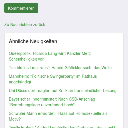
Zu Nachrichten zurück
Ähnliche Neuigkeiten
Queerpolitik: Ricarda Lang wirft Kanzler Merz
Scheinheiligkeit vor
"Ich bin jetzt mal raus": Harald Glööckler sucht das Weite
Mannheim: "Politische Swingerparty" im Rathaus
angekündigt
Uni Düsseldorf reagiert auf Kritik an transfeindlicher Lesung
Bayerischer Innenminister: Nach CSD-Anschlag
"Bedrohungslage unverändert hoch"
Schwuler Mann ermordet - Hass auf Homosexuelle als
Motiv?
"Emily in Paris" ändert kurzfristig den Drehplan - das steckt