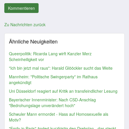
Zu Nachrichten zurück
Ähnliche Neuigkeiten
Queerpolitik: Ricarda Lang wirft Kanzler Merz
Scheinheiligkeit vor
"Ich bin jetzt mal raus": Harald Glööckler sucht das Weite
Mannheim: "Politische Swingerparty" im Rathaus
angekündigt
Uni Düsseldorf reagiert auf Kritik an transfeindlicher Lesung
Bayerischer Innenminister: Nach CSD-Anschlag
"Bedrohungslage unverändert hoch"
Schwuler Mann ermordet - Hass auf Homosexuelle als
Motiv?
"Emily in Paris" ändert kurzfristig den Drehplan - das steckt