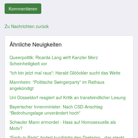
Zu Nachrichten zurück
Ähnliche Neuigkeiten
Queerpolitik: Ricarda Lang wirft Kanzler Merz
Scheinheiligkeit vor
"Ich bin jetzt mal raus": Harald Glööckler sucht das Weite
Mannheim: "Politische Swingerparty" im Rathaus
angekündigt
Uni Düsseldorf reagiert auf Kritik an transfeindlicher Lesung
Bayerischer Innenminister: Nach CSD-Anschlag
"Bedrohungslage unverändert hoch"
Schwuler Mann ermordet - Hass auf Homosexuelle als
Motiv?
"Emily in Paris" ändert kurzfristig den Drehplan - das steckt