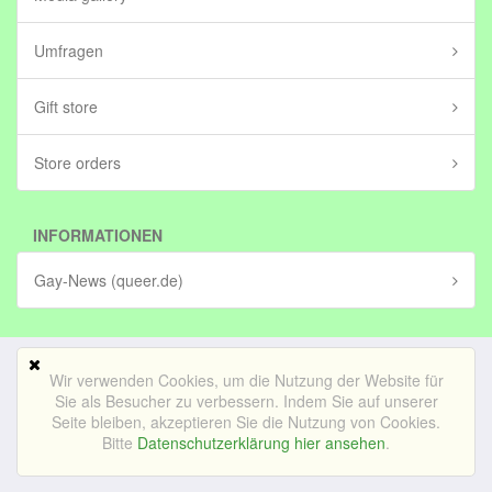
Umfragen
Gift store
Store orders
INFORMATIONEN
Gay-News (queer.de)
Wir verwenden Cookies, um die Nutzung der Website für
Mobile Version
Sie als Besucher zu verbessern. Indem Sie auf unserer
Seite bleiben, akzeptieren Sie die Nutzung von Cookies.
© Bedrijf voor lekker internetten BV (in stichting)|
Impressum
Bitte
Datenschutzerklärung hier ansehen
.