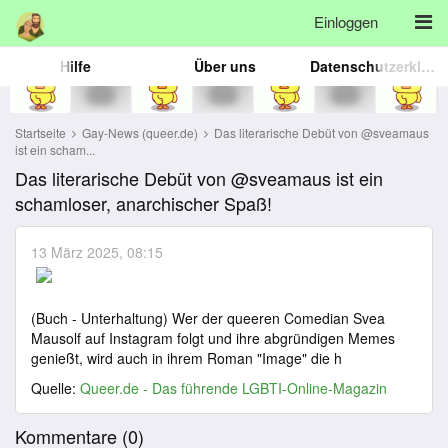
Einloggen
Hilfe
Über uns
Datenschutzerklärung
Startseite
Gay-News (queer.de)
Das literarische Debüt von @sveamaus
ist ein scham...
Das literarische Debüt von @sveamaus ist ein
schamloser, anarchischer Spaß!
13 März 2025, 08:15
(Buch - Unterhaltung) Wer der queeren Comedian Svea
Mausolf auf Instagram folgt und ihre abgründigen Memes
genießt, wird auch in ihrem Roman "Image" die h
Quelle:
Queer.de - Das führende LGBTI-Online-Magazin
Kommentare (
0
)